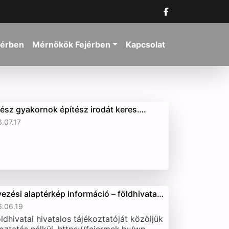
jérben
Mérnökök Fejérben
Kapcsolat
tész gyakornok építész irodát keres….
.07.17
vezési alaptérkép információ – földhivata…
.06.19
ldhivatal hivatalos tájékoztatóját közöljük