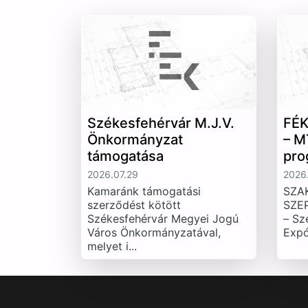
Székesfehérvár M.J.V.
FÉK
Önkormányzat
– M
támogatása
pro
2026.07.29
2026.
Kamaránk támogatási
SZA
szerződést kötött
SZE
Székesfehérvár Megyei Jogú
– Sz
Város Önkormányzatával,
Expó
melyet i...