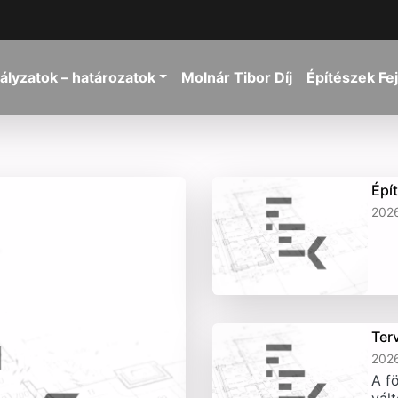
ályzatok – határozatok
Molnár Tibor Díj
Építészek Fe
Épí
2026
Ter
2026
A fö