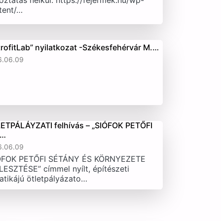
oztatás nélkül. https://fejermek.hu/wp-
tent/…
trofitLab” nyilatkozat -Székesfehérvár M.…
6.06.09
ETPÁLÁYZATI felhívás – „SIÓFOK PETŐFI
T…
6.06.09
ÓFOK PETŐFI SÉTÁNY ÉS KÖRNYEZETE
LESZTÉSE” címmel nyílt, építészeti
atikájú ötletpályázato…