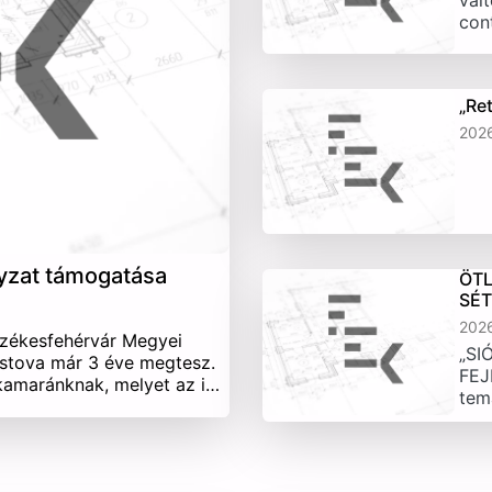
vált
con
„Re
202
yzat támogatása
ÖTL
SÉ
202
Székesfehérvár Megyei
„SI
stova már 3 éve megtesz.
FEJ
 kamaránknak, melyet az i…
tem