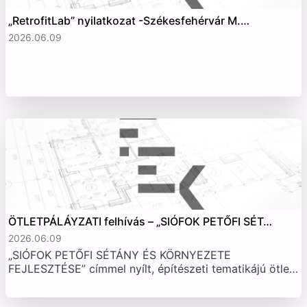
„RetrofitLab” nyilatkozat -Székesfehérvár M.…
2026.06.09
ÖTLETPÁLÁYZATI felhívás – „SIÓFOK PETŐFI SÉT…
2026.06.09
„SIÓFOK PETŐFI SÉTÁNY ÉS KÖRNYEZETE
FEJLESZTÉSE” címmel nyílt, építészeti tematikájú ötle…