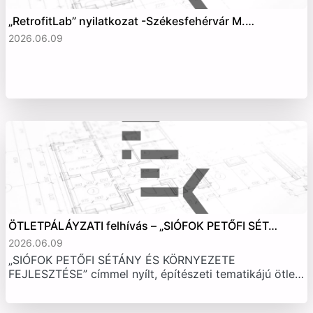
„RetrofitLab” nyilatkozat -Székesfehérvár M.…
2026.06.09
ÖTLETPÁLÁYZATI felhívás – „SIÓFOK PETŐFI SÉT…
2026.06.09
„SIÓFOK PETŐFI SÉTÁNY ÉS KÖRNYEZETE
FEJLESZTÉSE” címmel nyílt, építészeti tematikájú ötle…