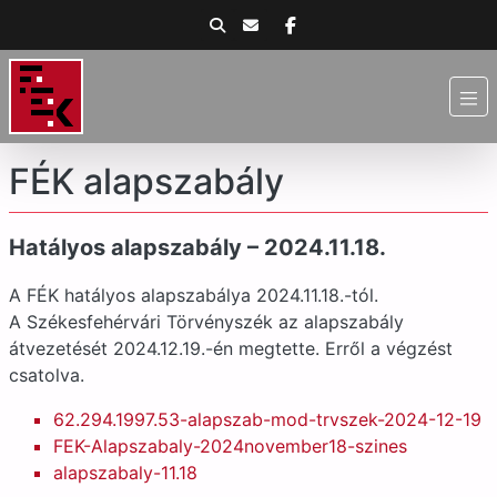
FÉK alapszabály
Hatályos alapszabály – 2024.11.18.
A FÉK hatályos alapszabálya 2024.11.18.-tól.
A Székesfehérvári Törvényszék az alapszabály
átvezetését 2024.12.19.-én megtette. Erről a végzést
csatolva.
62.294.1997.53-alapszab-mod-trvszek-2024-12-19
FEK-Alapszabaly-2024november18-szines
alapszabaly-11.18