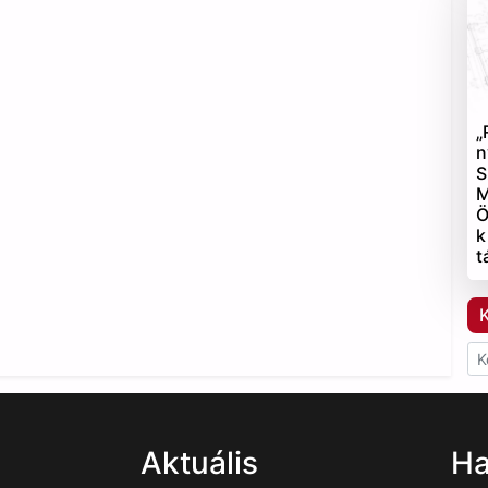
„
n
S
M
Ö
k
t
K
Aktuális
Ha