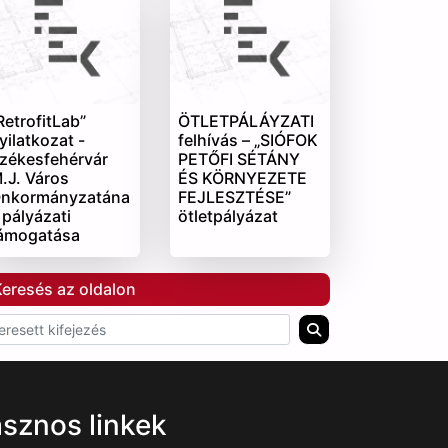
RetrofitLab”
ÖTLETPÁLÁYZATI
yilatkozat -
felhívás – „SIÓFOK
zékesfehérvár
PETŐFI SÉTÁNY
.J. Város
ÉS KÖRNYEZETE
nkormányzatána
FEJLESZTÉSE”
 pályázati
ötletpályázat
ámogatása
eresés az oldalon
sznos linkek