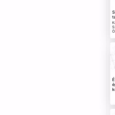
S
t
K
S
Ö
É
é
k