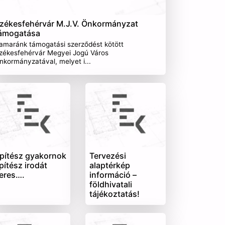
zékesfehérvár M.J.V. Önkormányzat
ámogatása
amaránk támogatási szerződést kötött
zékesfehérvár Megyei Jogú Város
nkormányzatával, melyet i...
pítész gyakornok
Tervezési
pítész irodát
alaptérkép
eres….
információ –
földhivatali
tájékoztatás!