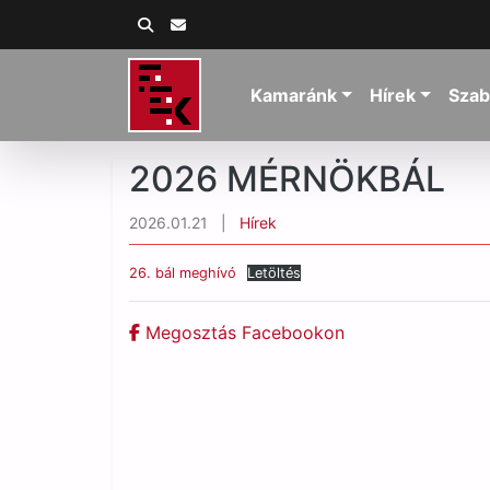
Kamaránk
Hírek
Szab
2026 MÉRNÖKBÁL
2026.01.21
|
Hírek
26. bál meghívó
Letöltés
Megosztás Facebookon