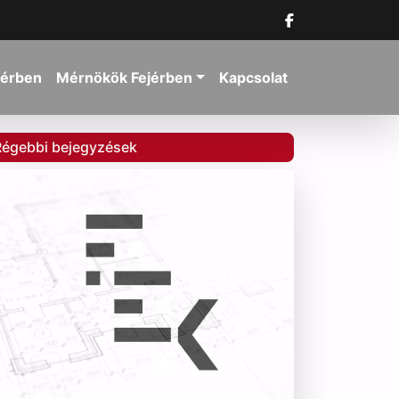
jérben
Mérnökök Fejérben
Kapcsolat
Régebbi bejegyzések