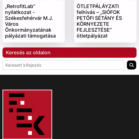
„RetrofitLab”
ÖTLETPÁLÁYZATI
nyilatkozat -
felhívás – „SIÓFOK
Székesfehérvár M.J.
PETŐFI SÉTÁNY ÉS
Város
KÖRNYEZETE
Önkormányzatának
FEJLESZTÉSE”
pályázati támogatása
ötletpályázat
Keresés az oldalon