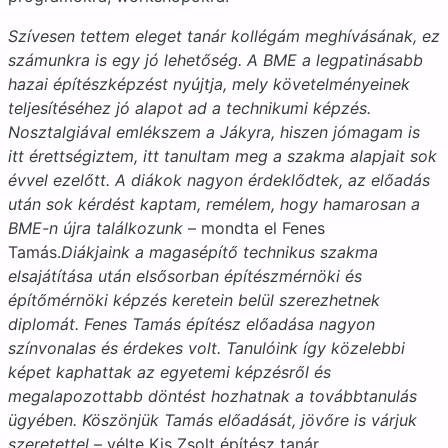
Szívesen tettem eleget tanár kollégám meghívásának, ez
számunkra is egy jó lehetőség. A BME a legpatinásabb
hazai építészképzést nyújtja, mely követelményeinek
teljesítéséhez jó alapot ad a technikumi képzés.
Nosztalgiával emlékszem a Jákyra, hiszen jómagam is
itt érettségiztem, itt tanultam meg a szakma alapjait sok
évvel ezelőtt. A diákok nagyon érdeklődtek, az előadás
után sok kérdést kaptam, remélem, hogy hamarosan a
BME-n újra találkozunk
– mondta el Fenes
Tamás.
Diákjaink a magasépítő technikus szakma
elsajátítása után elsősorban építészmérnöki és
építőmérnöki képzés keretein belül szerezhetnek
diplomát. Fenes Tamás építész előadása nagyon
színvonalas és érdekes volt. Tanulóink így közelebbi
képet kaphattak az egyetemi képzésről és
megalapozottabb döntést hozhatnak a továbbtanulás
ügyében. Köszönjük Tamás előadását, jövőre is várjuk
szeretettel
– vélte Kis Zsolt építész tanár.