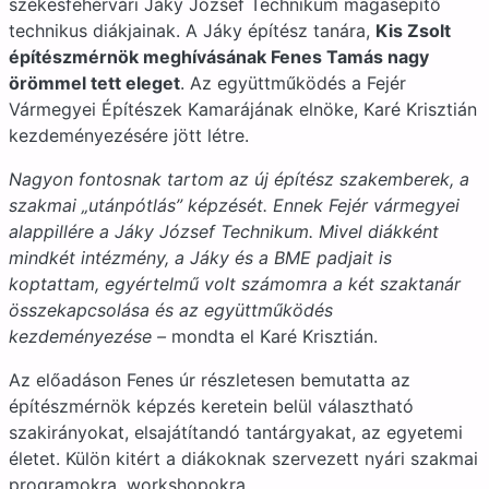
székesfehérvári Jáky József Technikum magasépítő
technikus diákjainak. A Jáky építész tanára,
Kis Zsolt
építészmérnök meghívásának Fenes Tamás nagy
örömmel tett eleget
. Az együttműködés a Fejér
Vármegyei Építészek Kamarájának elnöke, Karé Krisztián
kezdeményezésére jött létre.
Nagyon fontosnak tartom az új építész szakemberek, a
szakmai „utánpótlás” képzését. Ennek Fejér vármegyei
alappillére a Jáky József Technikum. Mivel diákként
mindkét intézmény, a Jáky és a BME padjait is
koptattam, egyértelmű volt számomra a két szaktanár
összekapcsolása és az együttműködés
kezdeményezése –
mondta el Karé Krisztián.
Az előadáson Fenes úr részletesen bemutatta az
építészmérnök képzés keretein belül választható
szakirányokat, elsajátítandó tantárgyakat, az egyetemi
életet. Külön kitért a diákoknak szervezett nyári szakmai
programokra, workshopokra.