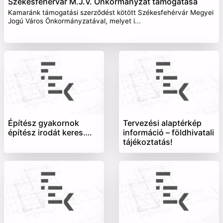
Székesfehérvár M.J.V. Önkormányzat támogatása
Kamaránk támogatási szerződést kötött Székesfehérvár Megyei
Jogú Város Önkormányzatával, melyet i...
Építész gyakornok
Tervezési alaptérkép
építész irodát keres….
információ – földhivatali
tájékoztatás!