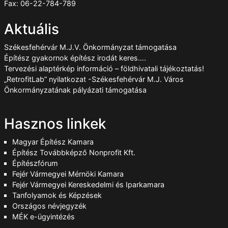
Fax: 06-22-784-789
Aktuális
Székesfehérvár M.J.V. Önkormányzat támogatása
Építész gyakornok építész irodát keres….
Tervezési alaptérkép információ – földhivatali tájékoztatás!
„RetrofitLab” nyilatkozat -Székesfehérvár M.J. Város
Önkormányzatának pályázati támogatása
Hasznos linkek
Magyar Építész Kamara
Építész Továbbképző Nonprofit Kft.
Építészfórum
Fejér Vármegyei Mérnöki Kamara
Fejér Vármegyei Kereskedelmi és Iparkamara
Tanfolyamok és Képzések
Országos névjegyzék
MÉK e-ügyintézés