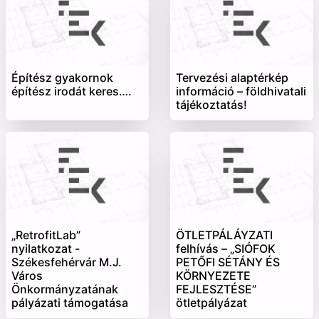
Építész gyakornok
Tervezési alaptérkép
építész irodát keres….
információ – földhivatali
tájékoztatás!
„RetrofitLab”
ÖTLETPÁLÁYZATI
nyilatkozat -
felhívás – „SIÓFOK
Székesfehérvár M.J.
PETŐFI SÉTÁNY ÉS
Város
KÖRNYEZETE
Önkormányzatának
FEJLESZTÉSE”
pályázati támogatása
ötletpályázat