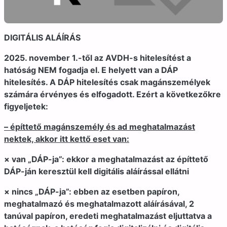
DIGITÁLIS ALÁÍRÁS
2025. november 1.-től az AVDH-s hitelesítést a
hatóság NEM fogadja el. E helyett van a DÁP
hitelesítés. A DÁP hitelesítés csak magánszemélyek
számára érvényes és elfogadott. Ezért a következőkre
figyeljetek:
– építtető magánszemély és ad meghatalmazást
nektek, akkor itt kettő eset van:
× van „DÁP-ja”: ekkor a meghatalmazást az építtető
DÁP-ján keresztül kell digitális aláírással ellátni
× nincs „DÁP-ja”: ebben az esetben papíron,
meghatalmazó és meghatalmazott aláírásával, 2
tanúval papíron, eredeti meghatalmazást eljuttatva a