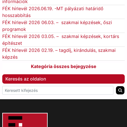
információk
FÉK hírlevél 2026.06.19. -MT pályázati határidő
hosszabbítás
FÉK hírlevél 2026 06.03. – szakmai képzések, őszi
programok
FÉK hírlevél 2026 03.05. – szakmai képzések, kortárs
építészet
FÉK hírlevél 2026 02.19. – tagdíj, kirándulás, szakmai
képzés
Kategória összes bejegyzése
Keresés az oldalon