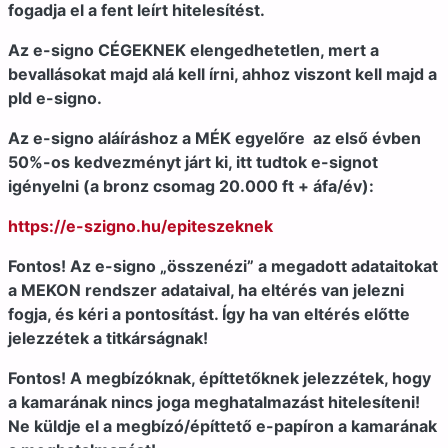
fogadja el a fent leírt hitelesítést.
Az e-signo CÉGEKNEK elengedhetetlen, mert a
bevallásokat majd alá kell írni, ahhoz viszont kell majd a
pld e-signo.
Az e-signo aláíráshoz a MÉK egyelőre az első évben
50%-os kedvezményt járt ki, itt tudtok e-signot
igényelni (a bronz csomag 20.000 ft + áfa/év):
https://e-szigno.hu/epiteszeknek
Fontos! Az e-signo „összenézi” a megadott adataitokat
a MEKON rendszer adataival, ha eltérés van jelezni
fogja, és kéri a pontosítást. Így ha van eltérés előtte
jelezzétek a titkárságnak!
Fontos! A megbízóknak, építtetőknek jelezzétek, hogy
a kamarának nincs joga meghatalmazást hitelesíteni!
Ne küldje el a megbízó/építtető e-papíron a kamarának