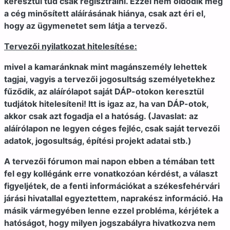
keresztül tud csak regisztrálni. Ezzel nem oldódik meg
a cég minősített aláírásának hiánya, csak azt éri el,
hogy az ügymenetet sem látja a tervező.
Tervezői nyilatkozat hitelesítése:
mivel a kamaránknak mint magánszemély lehettek
tagjai, vagyis a tervezői jogosultság személyetekhez
fűződik, az aláírólapot saját DÁP-otokon keresztül
tudjátok hitelesíteni! Itt is igaz az, ha van DÁP-otok,
akkor csak azt fogadja el a hatóság. (Javaslat: az
aláírólapon ne legyen céges fejléc, csak saját tervezői
adatok, jogosultság, építési projekt adatai stb.)
A tervezői fórumon mai napon ebben a témában tett
fel egy kollégánk erre vonatkozóan kérdést, a választ
figyeljétek, de a fenti információkat a székesfehérvári
járási hivatallal egyeztettem, naprakész információ. Ha
másik vármegyében lenne ezzel probléma, kérjétek a
hatóságot, hogy milyen jogszabályra hivatkozva nem