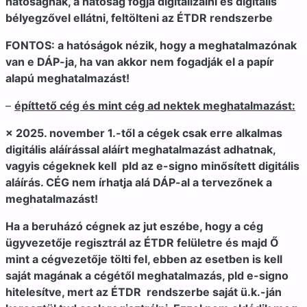
hatóságnak, a hatóság fogja digitalizálni és digitális
bélyegzővel ellátni, feltölteni az ÉTDR rendszerbe
FONTOS: a hatóságok nézik, hogy a meghatalmazónak
van e DÁP-ja, ha van akkor nem fogadják el a papír
alapú meghatalmazást!
–
építtető cég és mint cég ad nektek meghatalmazást:
× 2025. november 1.-től a cégek csak erre alkalmas
digitális aláírással aláírt meghatalmazást adhatnak,
vagyis cégeknek kell pld az e-signo minősített digitális
aláírás. CÉG nem írhatja alá DÁP-al a tervezőnek a
meghatalmazást!
Ha a beruházó cégnek az jut eszébe, hogy a cég
ügyvezetője regisztrál az ÉTDR felületre és majd Ő
mint a cégvezetője tölti fel, ebben az esetben is kell
saját magának a cégétől meghatalmazás, pld e-signo
hitelesítve, mert az ÉTDR rendszerbe saját ü.k.-ján