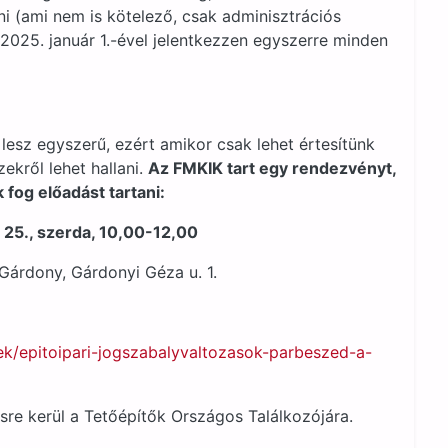
i (ami nem is kötelező, csak adminisztrációs
 2025. január 1.-ével jelentkezzen egyszerre minden
lesz egyszerű, ezért amikor csak lehet értesítünk
ekről lehet hallani.
Az FMKIK tart egy rendezvényt,
 fog előadást tartani:
25., szerda, 10,00-12,00
árdony, Gárdonyi Géza u. 1.
ek/epitoipari-jogszabalyvaltozasok-parbeszed-a-
e kerül a Tetőépítők Országos Találkozójára.