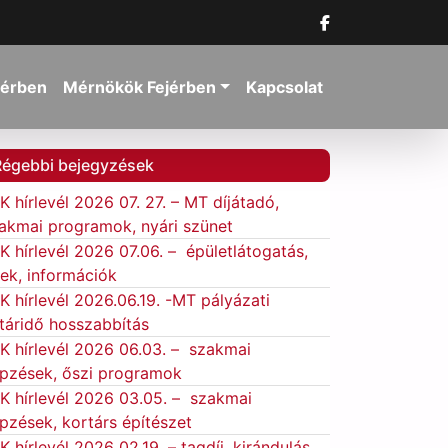
jérben
Mérnökök Fejérben
Kapcsolat
Régebbi bejegyzések
K hírlevél 2026 07. 27. – MT díjátadó,
akmai programok, nyári szünet
K hírlevél 2026 07.06. – épületlátogatás,
rek, információk
K hírlevél 2026.06.19. -MT pályázati
táridő hosszabbítás
K hírlevél 2026 06.03. – szakmai
pzések, őszi programok
K hírlevél 2026 03.05. – szakmai
pzések, kortárs építészet
K hírlevél 2026 02.19. – tagdíj, kirándulás,