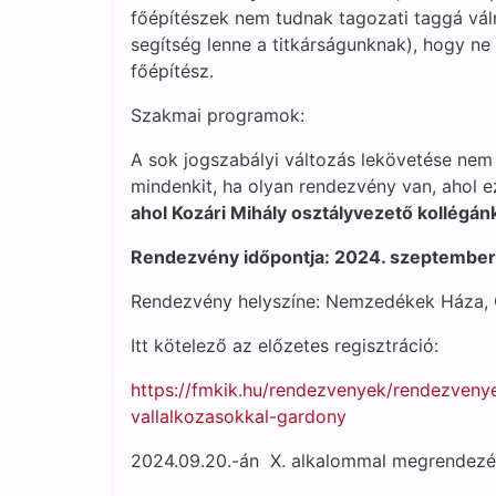
főépítészek nem tudnak tagozati taggá váln
segítség lenne a titkárságunknak), hogy ne
főépítész.
Szakmai programok:
A sok jogszabályi változás lekövetése nem 
mindenkit, ha olyan rendezvény van, ahol ez
ahol Kozári Mihály osztályvezető kollégánk
Rendezvény időpontja: 2024. szeptember 
Rendezvény helyszíne: Nemzedékek Háza, G
Itt kötelező az előzetes regisztráció:
https://fmkik.hu/rendezvenyek/rendezveny
vallalkozasokkal-gardony
2024.09.20.-án X. alkalommal megrendezésr