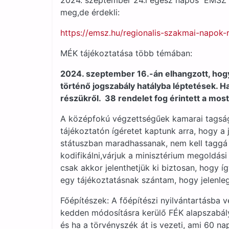
2024. szeptember 24.i egész napos ÉMSZ r
meg,de érdekli:
https://emsz.hu/regionalis-szakmai-napok-
MÉK tájékoztatása több témában:
2024. szeptember 16.-án elhangzott, hogy 
történő jogszabály hatályba léptetések. Ha
részükről. 38 rendelet fog érintett a mo
A középfokú végzettségűek kamarai tagság
tájékoztatón ígéretet kaptunk arra, hogy a
státuszban maradhassanak, nem kell taggá v
kodifikálni,várjuk a minisztérium megoldás
csak akkor jelenthetjük ki biztosan, hogy í
egy tájékoztatásnak szántam, hogy jelenleg
Főépítészek: A főépítészi nyilvántartásba v
kedden módosításra kerülő FÉK alapszabály
és ha a törvényszék át is vezeti, ami 60 