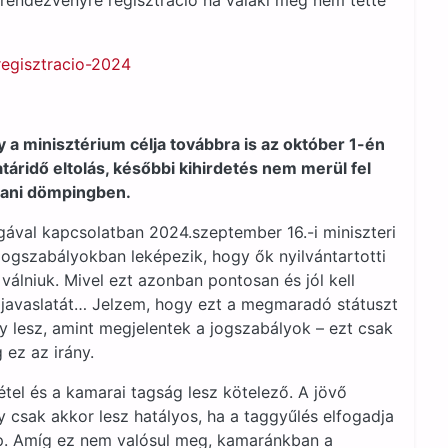
endezvényre regisztráció ha valaki még nem tette
regisztracio-2024
a minisztérium célja továbbra is az október 1-én
táridő eltolás, későbbi kihirdetés nem merül fel
stani dömpingben.
ával kapcsolatban 2024.szeptember 16.-i miniszteri
 jogszabályokban leképezik, hogy ők nyilvántartotti
álniuk. Mivel ezt azonban pontosan és jól kell
i javaslatát… Jelzem, hogy ezt a megmaradó státuszt
gy lesz, amint megjelentek a jogszabályok – ezt csak
 ez az irány.
étel és a kamarai tagság lesz kötelező. A jövő
 csak akkor lesz hatályos, ha a taggyűlés elfogadja
nap. Amíg ez nem valósul meg, kamaránkban a