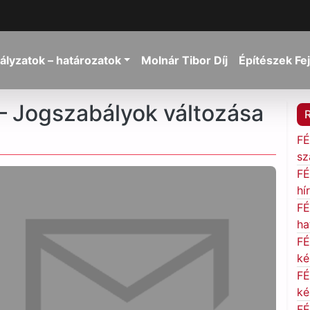
ályzatok – határozatok
Molnár Tibor Díj
Építészek Fe
 – Jogszabályok változása
FÉ
sz
FÉ
hí
FÉ
ha
FÉ
ké
FÉ
ké
FÉ