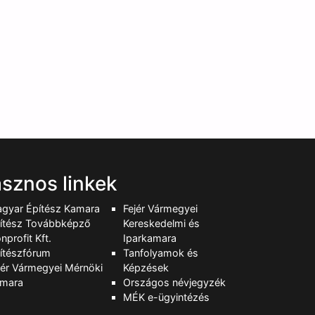
sznos linkek
gyar Építész Kamara
Fejér Vármegyei
ítész Továbbképző
Kereskedelmi és
nprofit Kft.
Iparkamara
ítészfórum
Tanfolyamok és
jér Vármegyei Mérnöki
Képzések
mara
Országos névjegyzék
MÉK e-ügyintézés