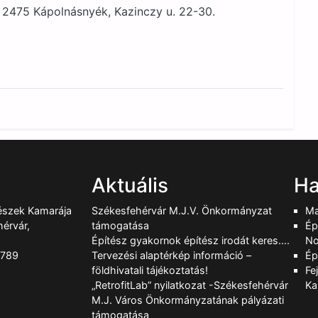
2475 Kápolnásnyék, Kazinczy u. 22-30.
Aktuális
Ha
tészek Kamarája
Székesfehérvár M.J.V. Önkormányzat
Ma
érvár,
támogatása
Ép
Építész gyakornok építész irodát keres….
No
-789
Tervezési alaptérkép információ –
Ép
9
földhivatali tájékoztatás!
Fe
„RetrofitLab” nyilatkozat -Székesfehérvár
Ka
M.J. Város Önkormányzatának pályázati
támogatása