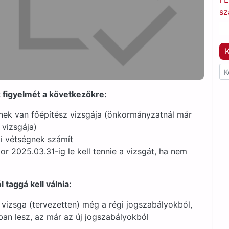
sz
K
k figyelmét a következőkre:
inek van főépítész vizsgája (önkormányzatnál már
 vizsgája)
ai vétségnek számít
or 2025.03.31-ig le kell tennie a vizsgát, ha nem
 taggá kell válnia:
vizsga (tervezetten) még a régi jogszabályokból,
an lesz, az már az új jogszabályokból