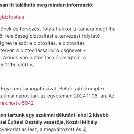
san itt található meg minden információ:
gbiztositas
zőnek és tervezést folytat akkor a kamara megtiltja
i felelősség biztosítást a tervezést folytató
névre szól a biztosítás, a biztosítás
 (terven a biztosítással bíró cégnevet +
). Akinek van biztosítása és megfelel a
01.15. előtt is.
 Egyetem támogatásával „Beltéri ajtó komplex
zakmai napot tart az egyetemen 2024.11.06.-án. Az
.mek.hu/tk-5942
n tartunk egy szakmai délutánt, ahol 2 kisebb
l Építési Osztály vezetője, Kozári Mihály
yakorlatias lesz, a megváltozott és új