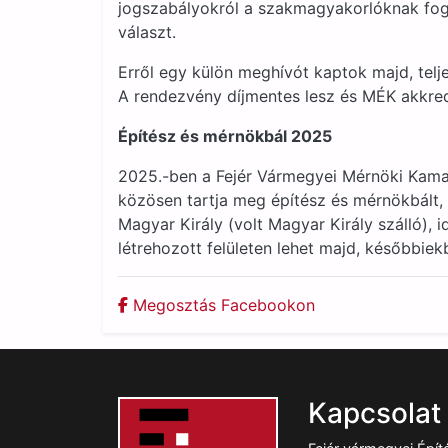
jogszabályokról a szakmagyakorlóknak fog 
választ.
Erről egy külön meghívót kaptok majd, telj
A rendezvény díjmentes lesz és MÉK akkredi
Építész és mérnökbál 2025
2025.-ben a Fejér Vármegyei Mérnöki Kama
közösen tartja meg építész és mérnökbált,
Magyar Király (volt Magyar Király szálló), i
létrehozott felületen lehet majd, későbbie
Megosztás Facebookon
Kapcsolat