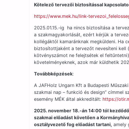
Kötelező tervezői biztosítással kapcsolato
https://www.mek.hu/link-tervezoi_felelosse
2025.01.15.-ig ha nincs biztosítása a terve
a szakmagyakorlását, ezért kérjük a tervező
kollégáktól kamaránknak megküldeni. Ha cég
biztosítottjaként a tervezőt nevesíteni kell
kötvényszámot ne felejtsétek el feltűntetni
követelményeknek, azok már küldhetik 2025.
Továbbképzések
:
A JAFHolz Ungarn Kft a Budapesti Műszaki
szakmai nap – funkció és design” címmel s
esemény MÉK által akkreditált:
https://otir
2025. november 18.-án 14:00 tól kezdődőe
szakmai előadást követően a Kormányhivata
osztályvezető fog előadást tartani,
amely g