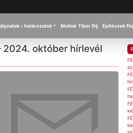
ályzatok – határozatok
Molnár Tibor Díj
Építészek Fe
– 2024. október hírlevél
FÉ
sz
FÉ
hí
FÉ
ha
FÉ
ké
FÉ
ké
FÉ