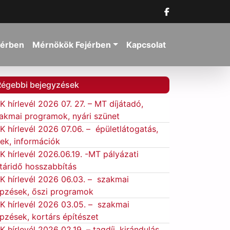
jérben
Mérnökök Fejérben
Kapcsolat
Régebbi bejegyzések
K hírlevél 2026 07. 27. – MT díjátadó,
akmai programok, nyári szünet
K hírlevél 2026 07.06. – épületlátogatás,
rek, információk
K hírlevél 2026.06.19. -MT pályázati
táridő hosszabbítás
K hírlevél 2026 06.03. – szakmai
pzések, őszi programok
K hírlevél 2026 03.05. – szakmai
pzések, kortárs építészet
K hírlevél 2026 02.19. – tagdíj, kirándulás,