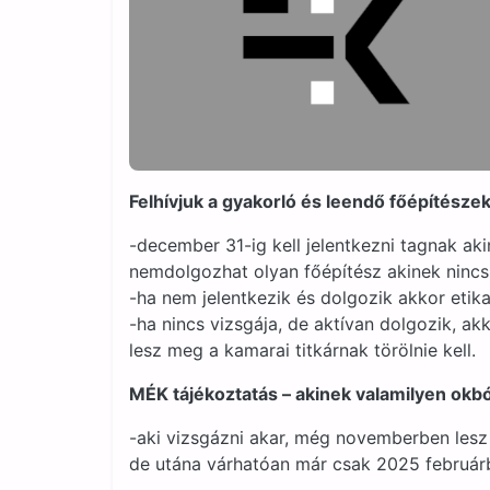
Felhívjuk a gyakorló és leendő főépítésze
-december 31-ig kell jelentkezni tagnak ak
nemdolgozhat olyan főépítész akinek nincs
-ha nem jelentkezik és dolgozik akkor etik
-ha nincs vizsgája, de aktívan dolgozik, akk
lesz meg a kamarai titkárnak törölnie kell.
MÉK tájékoztatás – akinek valamilyen okból
-aki vizsgázni akar, még novemberben lesz 
de utána várhatóan már csak 2025 februárb