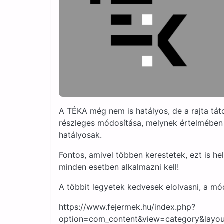
A TÉKA még nem is hatályos, de a rajta táto
részleges módosítása, melynek értelmében e
hatályosak.
Fontos, amivel többen kerestetek, ezt is hel
minden esetben alkalmazni kell!
A többit legyetek kedvesek elolvasni, a mód
https://www.fejermek.hu/index.php?
option=com_content&view=category&layou