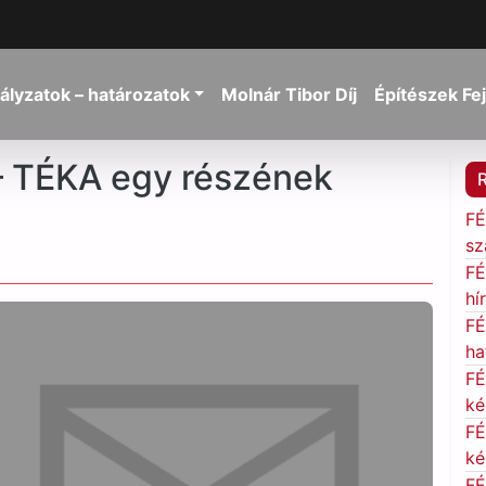
ályzatok – határozatok
Molnár Tibor Díj
Építészek Fe
 – TÉKA egy részének
FÉ
sz
FÉ
hí
FÉ
ha
FÉ
ké
FÉ
ké
FÉ