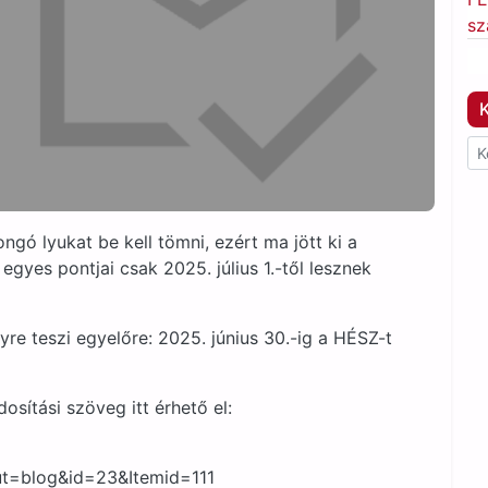
sz
K
ngó lyukat be kell tömni, ezért ma jött ki a
gyes pontjai csak 2025. július 1.-től lesznek
yre teszi egyelőre: 2025. június 30.-ig a HÉSZ-t
osítási szöveg itt érhető el:
t=blog&id=23&Itemid=111