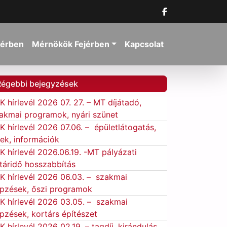
jérben
Mérnökök Fejérben
Kapcsolat
Régebbi bejegyzések
K hírlevél 2026 07. 27. – MT díjátadó,
akmai programok, nyári szünet
K hírlevél 2026 07.06. – épületlátogatás,
rek, információk
K hírlevél 2026.06.19. -MT pályázati
táridő hosszabbítás
K hírlevél 2026 06.03. – szakmai
pzések, őszi programok
K hírlevél 2026 03.05. – szakmai
pzések, kortárs építészet
K hírlevél 2026 02.19. – tagdíj, kirándulás,