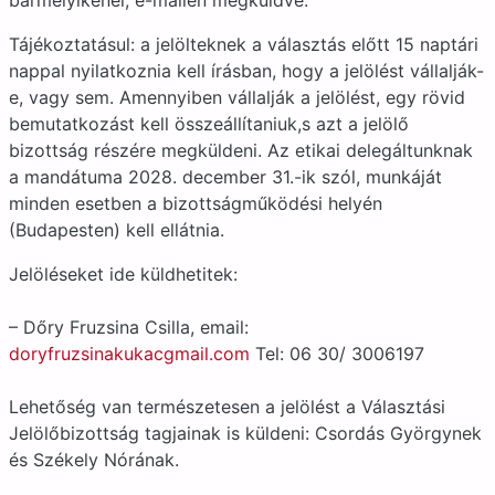
bármelyikénél, e-mailen megküldve.
Tájékoztatásul: a jelölteknek a választás előtt 15 naptári
nappal nyilatkoznia kell írásban, hogy a jelölést vállalják-
e, vagy sem. Amennyiben vállalják a jelölést, egy rövid
bemutatkozást kell összeállítaniuk,s azt a jelölő
bizottság részére megküldeni. Az etikai delegáltunknak
a mandátuma 2028. december 31.-ik szól, munkáját
minden esetben a bizottságműködési helyén
(Budapesten) kell ellátnia.
Jelöléseket ide küldhetitek:
– Dőry Fruzsina Csilla, email:
doryfruzsinakukacgmail.com
Tel: 06 30/ 3006197
Lehetőség van természetesen a jelölést a Választási
Jelölőbizottság tagjainak is küldeni: Csordás Györgynek
és Székely Nórának.