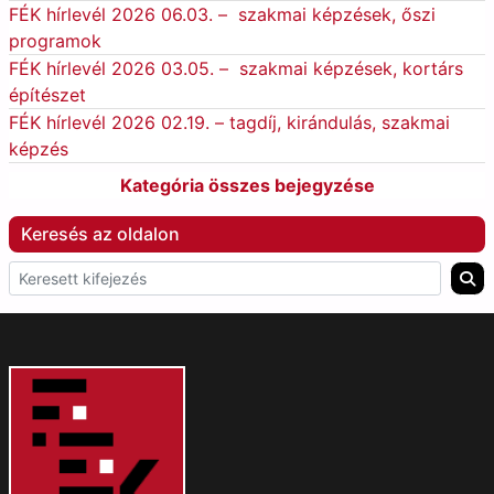
FÉK hírlevél 2026 06.03. – szakmai képzések, őszi
programok
FÉK hírlevél 2026 03.05. – szakmai képzések, kortárs
építészet
FÉK hírlevél 2026 02.19. – tagdíj, kirándulás, szakmai
képzés
Kategória összes bejegyzése
Keresés az oldalon