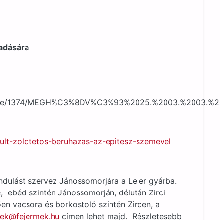
adására
s/article/1374/MEGH%C3%8DV%C3%93%2025.%2003.%2
szult-zoldtetos-beruhazas-az-epitesz-szemevel
dulást szervez Jánossomorjára a Leier gyárba.
, ebéd szintén Jánossomorján, délután Zirci
en vacsora és borkostoló szintén Zircen, a
mek@fejermek.hu
címen lehet majd. Részletesebb