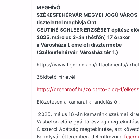
MEGHÍVÓ
SZÉKESFEHÉRVÁR MEGYEI JOGÚ VÁROS
tisztelettel meghívja Önt
CSUTINÉ SCHLEER ERZSÉBET építész elő
2025. március 3-án (hétfőn) 17 órakor
a Városháza I. emeleti dísztermébe
(Székesfehérvár, Városház tér 1.)
https://www.fejermek.hu/attachment
Zöldtető hírlevél
https://greenroof.hu/zoldteto-blog-1/elke
Előzetesen a kamarai kirándulásról:
2025. május 16.-án kamaránk szakmai kirán
Vasbeton előre gyártórészleg megtekintése
Ciszterci Apátság megtekintése, azt követő
Bagolyvár étteremben. Jelentkezni a
fejer