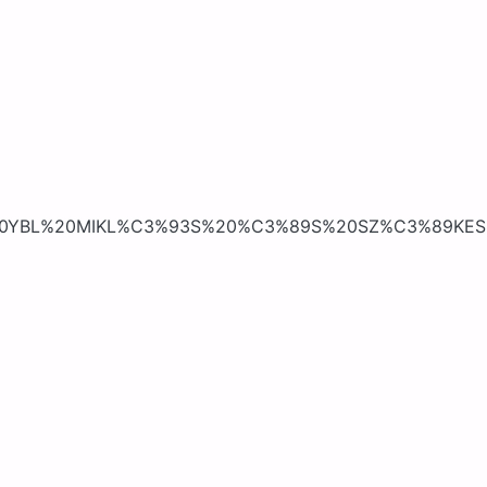
003.%20YBL%20MIKL%C3%93S%20%C3%89S%20SZ%C3%89K