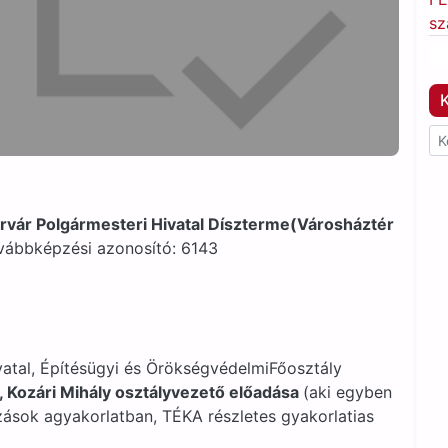
sz
K
érvár Polgármesteri Hivatal Díszterme(Városháztér
vábbképzési azonosító: 6143
atal, Építésügyi és ÖrökségvédelmiFőosztály
., Kozári Mihály osztályvezető előadása
(aki egyben
zások agyakorlatban, TÉKA részletes gyakorlatias