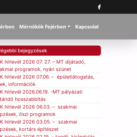
jérben
Mérnökök Fejérben
Kapcsolat
Régebbi bejegyzések
K hírlevél 2026 07. 27. – MT díjátadó,
akmai programok, nyári szünet
K hírlevél 2026 07.06. – épületlátogatás,
rek, információk
K hírlevél 2026.06.19. -MT pályázati
táridő hosszabbítás
K hírlevél 2026 06.03. – szakmai
pzések, őszi programok
K hírlevél 2026 03.05. – szakmai
pzések, kortárs építészet
K hírlevél 2026 02.19. – tagdíj, kirándulás,