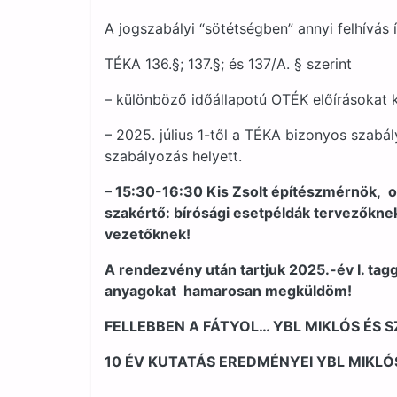
A jogszabályi “sötétségben” annyi felhívás 
TÉKA 136.§; 137.§; és 137/A. § szerint
– különböző időállapotú OTÉK előírásokat k
– 2025. július 1-től a TÉKA bizonyos szabál
szabályozás helyett.
– 15:30-16:30 Kis Zsolt építészmérnök, 
szakértő: bírósági esetpéldák tervezőkne
vezetőknek!
A rendezvény után tartjuk 2025.-év I. tag
anyagokat hamarosan megküldöm!
FELLEBBEN A FÁTYOL… YBL MIKLÓS ÉS 
10 ÉV KUTATÁS EREDMÉNYEI YBL MIKL