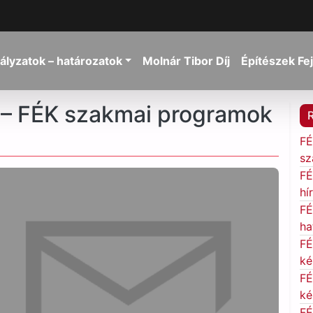
ályzatok – határozatok
Molnár Tibor Díj
Építészek Fe
7 – FÉK szakmai programok
FÉ
sz
FÉ
hí
FÉ
ha
FÉ
ké
FÉ
ké
FÉ