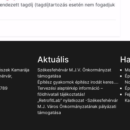
endezett tagdíj (tagdíjtartozás esetén nem fogadjuk
Aktuális
Ha
tészek Kamarája
Székesfehérvár M.J.V. Önkormányzat
Ma
érvár,
támogatása
Ép
Építész gyakornok építész irodát keres….
No
-789
Tervezési alaptérkép információ –
Ép
9
földhivatali tájékoztatás!
Fe
„RetrofitLab” nyilatkozat -Székesfehérvár
Ka
M.J. Város Önkormányzatának pályázati
támogatása