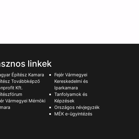
sznos linkek
gyar Építész Kamara
Fejér Vármegyei
ítész Továbbképző
Kereskedelmi és
nprofit Kft.
Iparkamara
ítészfórum
Tanfolyamok és
jér Vármegyei Mérnöki
Képzések
mara
Országos névjegyzék
MÉK e-ügyintézés