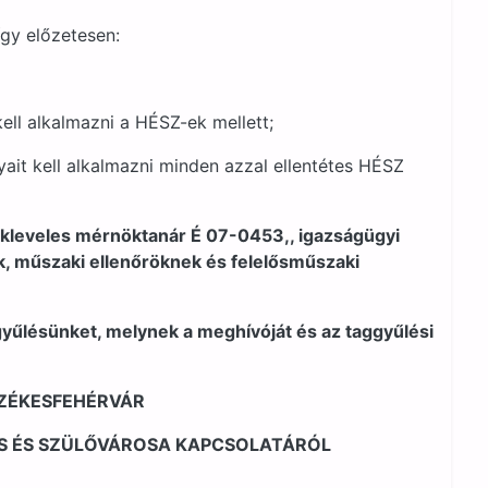
így előzetesen:
ell alkalmazni a HÉSZ-ek mellett;
yait kell alkalmazni minden azzal ellentétes HÉSZ
okleveles mérnöktanár É 07-0453,, igazságügyi
k, műszaki ellenőröknek és felelősműszaki
gyűlésünket, melynek a meghívóját és az taggyűlési
SZÉKESFEHÉRVÁR
ÓS ÉS SZÜLŐVÁROSA KAPCSOLATÁRÓL