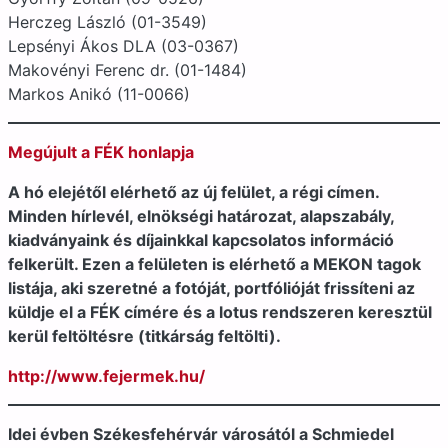
Herczeg László (01-3549)
Lepsényi Ákos DLA (03-0367)
Makovényi Ferenc dr. (01-1484)
Markos Anikó (11-0066)
Megújult a FÉK honlapja
A hó elejétől elérhető az új felület, a régi címen.
Minden hírlevél, elnökségi határozat, alapszabály,
kiadványaink és díjainkkal kapcsolatos információ
felkerült. Ezen a felületen is elérhető a MEKON tagok
listája, aki szeretné a fotóját, portfólióját frissíteni az
küldje el a FÉK címére és a lotus rendszeren keresztül
kerül feltöltésre (titkárság feltölti).
http://www.fejermek.hu/
Idei évben Székesfehérvár városától a Schmiedel