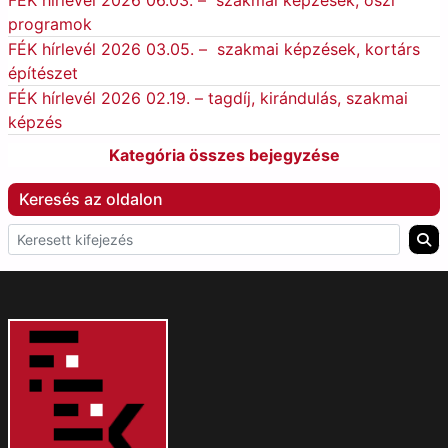
FÉK hírlevél 2026 06.03. – szakmai képzések, őszi
programok
FÉK hírlevél 2026 03.05. – szakmai képzések, kortárs
építészet
FÉK hírlevél 2026 02.19. – tagdíj, kirándulás, szakmai
képzés
Kategória összes bejegyzése
Keresés az oldalon