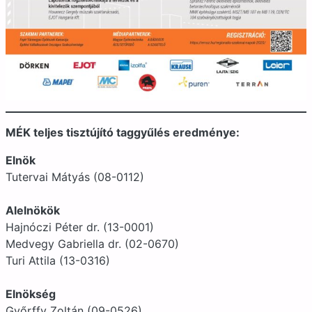
MÉK teljes tisztújító taggyűlés eredménye:
Elnök
Tutervai Mátyás (08-0112)
Alelnökök
Hajnóczi Péter dr. (13-0001)
Medvegy Gabriella dr. (02-0670)
Turi Attila (13-0316)
Elnökség
Győrffy Zoltán (09-0526)