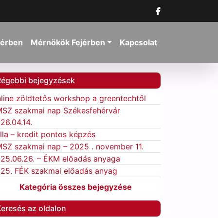
jérben
Mérnökök Fejérben
Kapcsolat
Régebbi bejegyzések
line zöldtetős workshop a greentechtől
SZ szakmai nap Székesfehérvár
26.04.14.
lla – kredit pontos képzés
SZ szakmai nap – 2025 . november 11.
25.06.26. – ÉKM előadás anyaga
25. FÉK szakmai előadás anyag
Kategória összes bejegyzése
eresés az oldalon