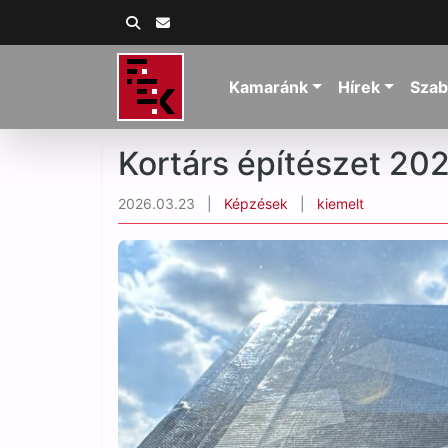
Kamaránk
Hírek
Szab
Kortárs építészet 202
2026.03.23
|
Képzések
|
kiemelt