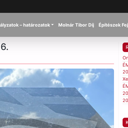
ályzatok – határozatok
Molnár Tibor Díj
Építészek Fe
6.
On
ÉM
20
Xe
ÉM
20
20
K