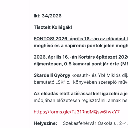
Ikt: 34/2026
Tisztelt Kollégák!
FONTOS! 2026. április 16.-án az előadást 
meghívó és a napirendi pontok jelen meghí
2026. április 16.-án Kortárs építészet 20
díjmentesen, 0.5 kamarai pont jár érte (MÉ
Skardelli György
Kossuth- és Ybl Miklós dí
bemutató „SK” c. könyvében szereplő műve
Az előadás előtt aláírással kell igazolni a j
módjában előzetesen regisztrálni, annak hel
https://forms.gle/TJ31RndMQsw6fwxY7
Helyszíne:
Székesfehérvár Oskola u. 2-4.