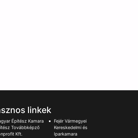
sznos linkek
gyar Építész Kamara
Fejér Vármegyei
ítész Továbbképző
Kereskedelmi és
nprofit Kft.
Iparkamara