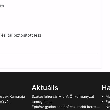
em
s ital biztosított lesz.
Aktuális
Ha
tészek Kamarája
Székesfehérvár M.J.V. Önkormányzat
Ma
érvár,
támogatása
Ép
Építész gyakornok építész irodát keres….
No