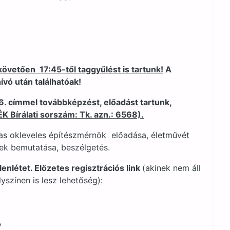
követően 17:45-től taggyűlést is tartunk!
A
vó után találhatóak!
26. címmel továbbképzést, előadást tartunk,
K Bírálati sorszám: Tk. azn.: 6568).
jas okleveles építészmérnök előadása, életművét
k bemutatása, beszélgetés.
elenlétet. Előzetes regisztrációs link
(akinek nem áll
yszínen is lesz lehetőség):
,