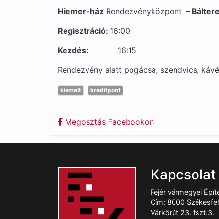
Hiemer-ház
Rendezvényközpont
– Bálter
Regisztráció:
16:00
Kezdés:
16:15
Rendezvény alatt pogácsa, szendvics, kávé é
kiemelt
kreditpont
Megosztás Facebookon
Kapcsolat
Fejér vármegyei Épí
Cím: 8000 Székesfeh
Várkörút 23. fszt.3.