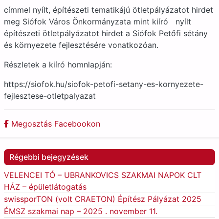
címmel nyílt, építészeti tematikájú ötletpályázatot hirdet
meg Siófok Város Önkormányzata mint kiíró nyílt
építészeti ötletpályázatot hirdet a Siófok Petőfi sétány
és környezete fejlesztésére vonatkozóan.
Részletek a kiíró homnlapján:
https://siofok.hu/siofok-petofi-setany-es-kornyezete-
fejlesztese-otletpalyazat
Megosztás Facebookon
Régebbi bejegyzések
VELENCEI TÓ – UBRANKOVICS SZAKMAI NAPOK CLT
HÁZ – épületlátogatás
swissporTON (volt CRAETON) Építész Pályázat 2025
ÉMSZ szakmai nap – 2025 . november 11.