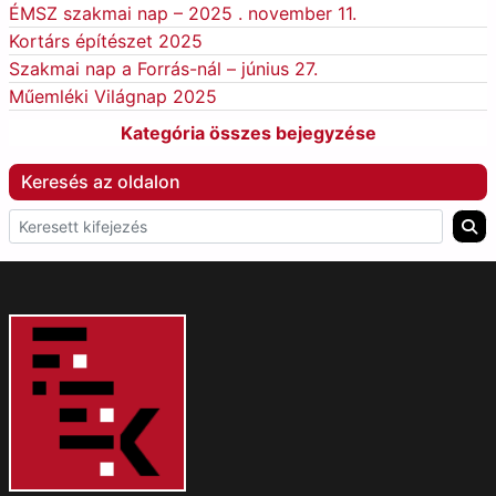
ÉMSZ szakmai nap – 2025 . november 11.
Kortárs építészet 2025
Szakmai nap a Forrás-nál – június 27.
Műemléki Világnap 2025
Kategória összes bejegyzése
Keresés az oldalon