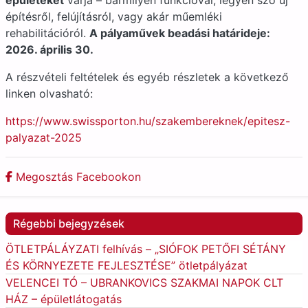
épületeket
várja – bármilyen funkcióval, legyen szó új
építésről, felújításról, vagy akár műemléki
rehabilitációról.
A pályaművek beadási határideje:
2026. április 30.
A részvételi feltételek és egyéb részletek a következő
linken olvasható:
https://www.swissporton.hu/szakembereknek/epitesz-
palyazat-2025
Megosztás Facebookon
Régebbi bejegyzések
ÖTLETPÁLÁYZATI felhívás – „SIÓFOK PETŐFI SÉTÁNY
ÉS KÖRNYEZETE FEJLESZTÉSE” ötletpályázat
VELENCEI TÓ – UBRANKOVICS SZAKMAI NAPOK CLT
HÁZ – épületlátogatás