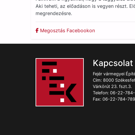
Aki teheti, az előadáson is vegyen részt. El
megrendezésre.
Megosztás Facebookon
Kapcsolat
Fejér vármegyei Épí
Cím: 8000 Székesfeh
Várkörút 23. fszt.3.
Telefon: 06-22-784
Fax: 06-22-784-78