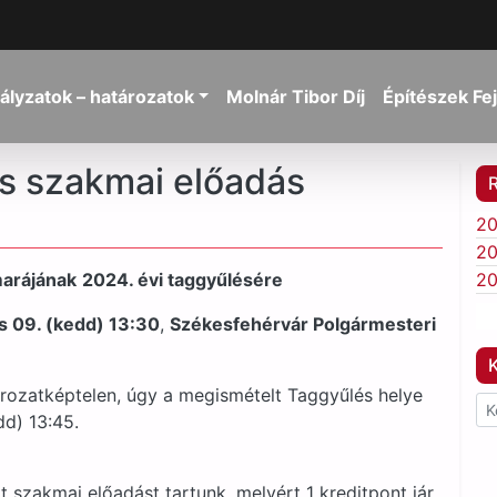
ályzatok – határozatok
Molnár Tibor Díj
Építészek Fe
és szakmai előadás
20
20
marájának
2024. évi taggyűlésére
20
is 09. (kedd) 13:30
,
Székesfehérvár Polgármesteri
K
rozatképtelen, úgy a megismételt Taggyűlés helye
dd) 13:45.
t szakmai előadást tartunk, melyért 1 kreditpont jár.