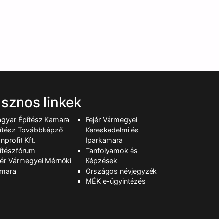
sznos linkek
gyar Építész Kamara
Fejér Vármegyei
ítész Továbbképző
Kereskedelmi és
nprofit Kft.
Iparkamara
ítészfórum
Tanfolyamok és
jér Vármegyei Mérnöki
Képzések
mara
Országos névjegyzék
MÉK e-ügyintézés