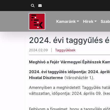
Kamaránk
Hírek
Szab
2024. évi taggyűlés 
2024.02.09
|
Taggyűlések
Meghívó a Fejér Vármegyei Építészek Ka
2024. évi taggyűlés időpontja: 2024. ápril
Hivatal Díszterme
(Városháztér 1.).
Amennyiben a meghirdetett Taggyűlés hatá
változatlan, időpontja: 2024. április 09. (ke
Felhívom a figyelmet, hogy a taggyűlés előt