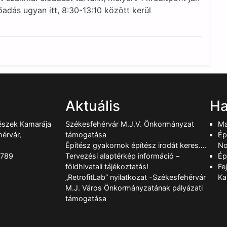
őadás ugyan itt, 8:30-13:10 között kerül
Aktuális
Ha
tészek Kamarája
Székesfehérvár M.J.V. Önkormányzat
Ma
érvár,
támogatása
Ép
Építész gyakornok építész irodát keres….
No
-789
Tervezési alaptérkép információ –
Ép
9
földhivatali tájékoztatás!
Fe
„RetrofitLab” nyilatkozat -Székesfehérvár
Ka
M.J. Város Önkormányzatának pályázati
támogatása