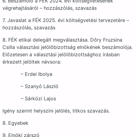
6. Beszámoló a FÉK 2024. évi költségvetésének
végrehajtásáról – hozzászólás, szavazás
7. Javaslat a FÉK 2025. évi költségvetési tervezetére –
hozzászólás, szavazás
8. FÉK etikai delegált megválasztása. Dőry Fruzsina
Csilla választási jelölőbizottság elnökének beszámolója.
Előzetesen a választási jelölőbizottsághoz írásban
érkezett jelöltek névsora:
– Erdei Ibolya
– Szanyó László
– Sárközi Lajos
Igény szerint helyszíni jelölés, titkos szavazás.
8. Egyebek
9. Elnöki zárszó