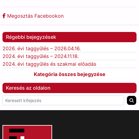
Megosztás Facebookon
Régebbi bejegyzések
2026. évi taggyűlés – 2026.04.16.
2024. évi taggyűlés – 2024.11.18.
2024. évi taggyűlés és szakmai előadás
Kategória összes bejegyzése
Keresés az oldalon