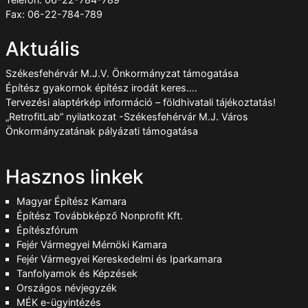
Fax: 06-22-784-789
Aktuális
Székesfehérvár M.J.V. Önkormányzat támogatása
Építész gyakornok építész irodát keres….
Tervezési alaptérkép információ – földhivatali tájékoztatás!
„RetrofitLab” nyilatkozat -Székesfehérvár M.J. Város
Önkormányzatának pályázati támogatása
Hasznos linkek
Magyar Építész Kamara
Építész Továbbképző Nonprofit Kft.
Építészfórum
Fejér Vármegyei Mérnöki Kamara
Fejér Vármegyei Kereskedelmi és Iparkamara
Tanfolyamok és Képzések
Országos névjegyzék
MÉK e-ügyintézés