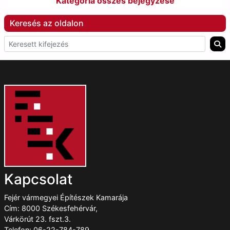
Kategória összes bejegyzése
Keresés az oldalon
Kapcsolat
Fejér vármegyei Építészek Kamarája
Cím: 8000 Székesfehérvár,
Várkörút 23. fszt.3.
Telefon: 06-22-784-789